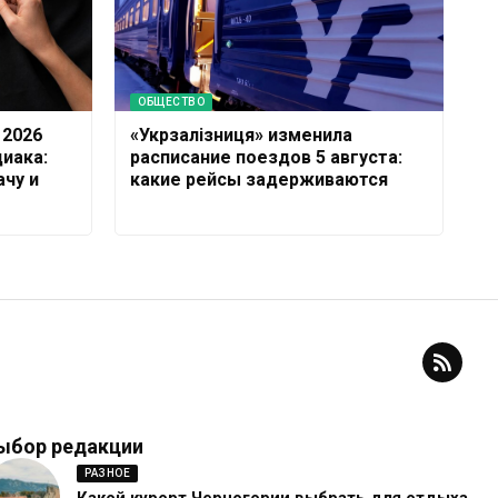
ОБЩЕСТВО
 2026
«Укрзалізниця» изменила
диака:
расписание поездов 5 августа:
чу и
какие рейсы задерживаются
ыбор редакции
РАЗНОЕ
Какой курорт Черногории выбрать для отдыха