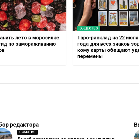
ОБЩЕСТВО
ранить лето в морозилке:
Таро-расклад на 22 июля
гид по замораживанию
года для всех знаков зо
ов
кому карты обещают уда
перемены
бор редактора
В
СОБЫТИЯ
Дунай стремительно мелеет: что нашли в