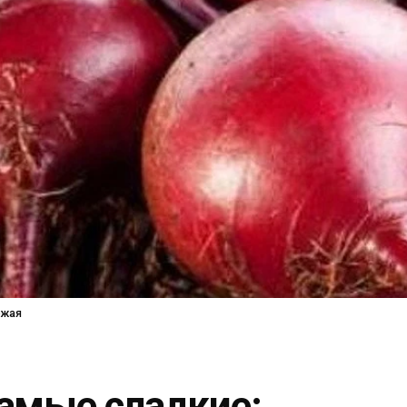
ожая
самые сладкие: