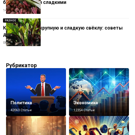
были ровными и сладкими
14.07.2025
РАЗНОЕ
Как вырастить крупную и сладкую свёклу: советы
для дачников
08.07.2025
Рубрикатор
Политика
Экономика
42063 Статьи
12354 Статьи