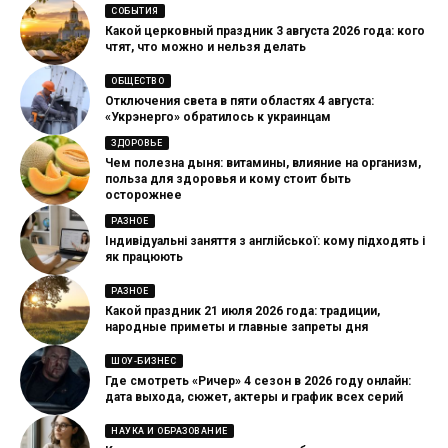
СОБЫТИЯ
Какой церковный праздник 3 августа 2026 года: кого
чтят, что можно и нельзя делать
ОБЩЕСТВО
Отключения света в пяти областях 4 августа:
«Укрэнерго» обратилось к украинцам
ЗДОРОВЬЕ
Чем полезна дыня: витамины, влияние на организм,
польза для здоровья и кому стоит быть
осторожнее
РАЗНОЕ
Індивідуальні заняття з англійської: кому підходять і
як працюють
РАЗНОЕ
Какой праздник 21 июля 2026 года: традиции,
народные приметы и главные запреты дня
ШОУ-БИЗНЕС
Где смотреть «Ричер» 4 сезон в 2026 году онлайн:
дата выхода, сюжет, актеры и график всех серий
НАУКА И ОБРАЗОВАНИЕ