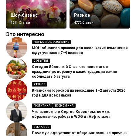
Шоу-бизнес
Разное
1011 Статьи
4772 Статьи
Это интересно
НАУКА И ОБРАЗОВАНИЕ
МОН обновило правила для школ: какие изменения
ждут учеников 7–9 классов
СОБЫТИЯ
Сегодня Яблочный Спас: что положить в
праздничную корзину и какие традиции важно
соблюдать 6 августа
РАЗНОЕ
Китайский гороскоп на выходные 1–2 августа 2026
года для всех знаков
ПОЛИТИКА
ЭКОНОМИКА
Что известно о Сергее Корецком: семья,
образование, работа в WOG и «Нафтогазе»
ЗДОРОВЬЕ
Почему люди устают от общения: главные причины