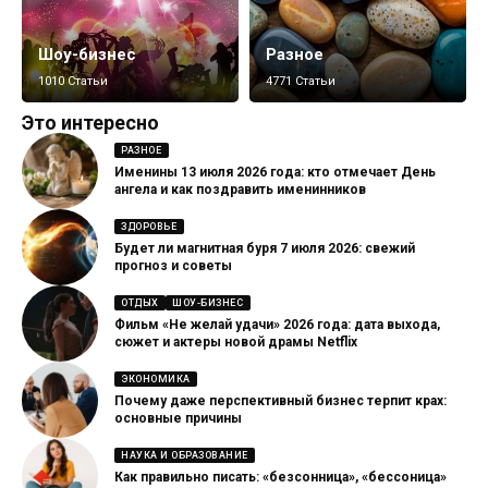
Шоу-бизнес
Разное
1010 Статьи
4771 Статьи
Это интересно
РАЗНОЕ
Именины 13 июля 2026 года: кто отмечает День
ангела и как поздравить именинников
ЗДОРОВЬЕ
Будет ли магнитная буря 7 июля 2026: свежий
прогноз и советы
ОТДЫХ
ШОУ-БИЗНЕС
Фильм «Не желай удачи» 2026 года: дата выхода,
сюжет и актеры новой драмы Netflix
ЭКОНОМИКА
Почему даже перспективный бизнес терпит крах:
основные причины
НАУКА И ОБРАЗОВАНИЕ
Как правильно писать: «безсонница», «бессоница»