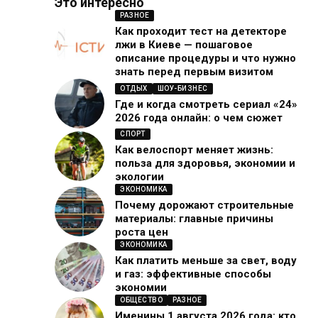
Это интересно
РАЗНОЕ
Как проходит тест на детекторе
лжи в Киеве — пошаговое
описание процедуры и что нужно
знать перед первым визитом
ОТДЫХ
ШОУ-БИЗНЕС
Где и когда смотреть сериал «24»
2026 года онлайн: о чем сюжет
СПОРТ
Как велоспорт меняет жизнь:
польза для здоровья, экономии и
экологии
ЭКОНОМИКА
Почему дорожают строительные
материалы: главные причины
роста цен
ЭКОНОМИКА
Как платить меньше за свет, воду
и газ: эффективные способы
экономии
ОБЩЕСТВО
РАЗНОЕ
Именины 1 августа 2026 года: кто