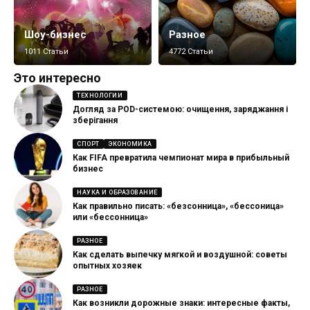
Шоу-бизнес
Разное
1011 Статьи
4772 Статьи
Это интересно
ТЕХНОЛОГИИ
Догляд за POD-системою: очищення, заряджання і
зберігання
СПОРТ
ЭКОНОМИКА
Как FIFA превратила чемпионат мира в прибыльный
бизнес
НАУКА И ОБРАЗОВАНИЕ
Как правильно писать: «безсонница», «бессоница»
или «бессонница»
РАЗНОЕ
Как сделать выпечку мягкой и воздушной: советы
опытных хозяек
РАЗНОЕ
Как возникли дорожные знаки: интересные факты,