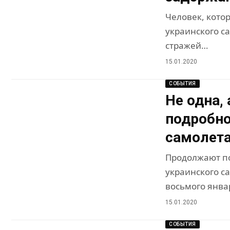
Человек, кото
украинского с
стражей…
15.01.2020
СОБЫТИЯ
Не одна,
подробно
самолет
Продолжают по
украинского с
восьмого январ
15.01.2020
СОБЫТИЯ