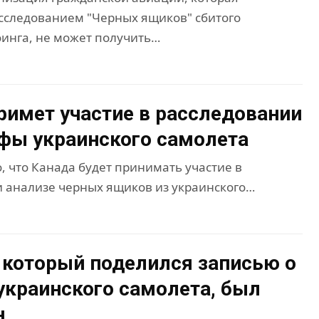
сследованием "Черных ящиков" сбитого
оинга, не может получить…
римет участие в расследовании
фы украинского самолета
, что Канада будет принимать участие в
 анализе черных ящиков из украинского…
 который поделился записью о
украинского самолета, был
н