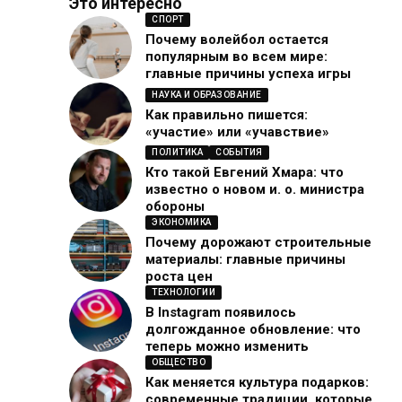
Это интересно
СПОРТ
Почему волейбол остается
популярным во всем мире:
главные причины успеха игры
НАУКА И ОБРАЗОВАНИЕ
Как правильно пишется:
«участие» или «учавствие»
ПОЛИТИКА
СОБЫТИЯ
Кто такой Евгений Хмара: что
известно о новом и. о. министра
обороны
ЭКОНОМИКА
Почему дорожают строительные
материалы: главные причины
роста цен
ТЕХНОЛОГИИ
В Instagram появилось
долгожданное обновление: что
теперь можно изменить
ОБЩЕСТВО
Как меняется культура подарков:
современные традиции, которые