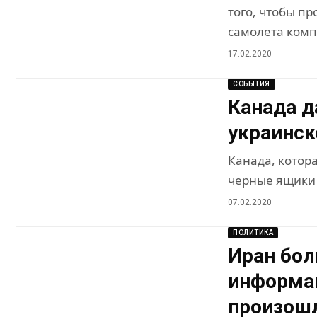
того, чтобы п
самолета ком
17.02.2020
СОБЫТИЯ
Канада д
украинск
Канада, котор
черные ящики 
07.02.2020
ПОЛИТИКА
Иран бол
информац
произош