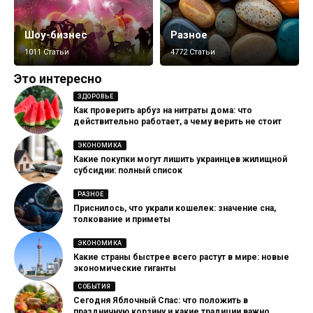
Шоу-бизнес
Разное
1011 Статьи
4772 Статьи
Это интересно
ЗДОРОВЬЕ
Как проверить арбуз на нитраты дома: что
действительно работает, а чему верить не стоит
ЭКОНОМИКА
Какие покупки могут лишить украинцев жилищной
субсидии: полный список
РАЗНОЕ
Приснилось, что украли кошелек: значение сна,
толкование и приметы
ЭКОНОМИКА
Какие страны быстрее всего растут в мире: новые
экономические гиганты
СОБЫТИЯ
Сегодня Яблочный Спас: что положить в
праздничную корзину и какие традиции важно