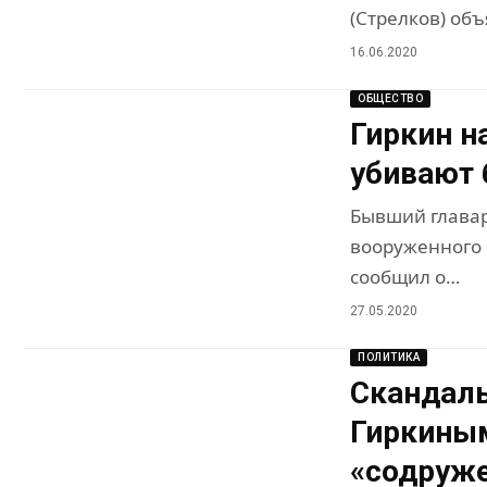
(Стрелков) объ
16.06.2020
ОБЩЕСТВО
Гиркин н
убивают 
Бывший главар
вооруженного 
сообщил о…
27.05.2020
ПОЛИТИКА
Скандаль
Гиркиным
«содруже