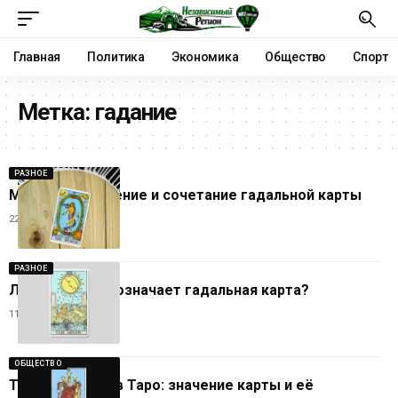
Главная
Политика
Экономика
Общество
Спорт
Метка:
гадание
РАЗНОЕ
Мир Таро: значение и сочетание гадальной карты
22.10.2025
РАЗНОЕ
Луна Таро: что означает гадальная карта?
11.10.2025
ОБЩЕСТВО
Тройка Кубков в Таро: значение карты и её