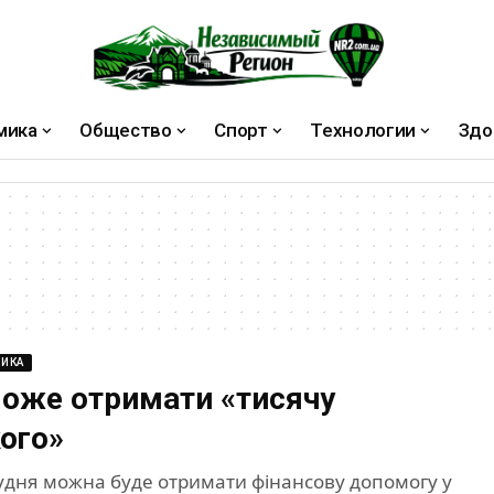
мика
Общество
Спорт
Технологии
Здо
ИКА
може отримати «тисячу
ого»
грудня можна буде отримати фінансову допомогу у