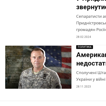
звернути
Сепаратисти ап
Придністровськ
громадян Росії
28.02.2024
ПОЛИТИКА
Американ
недостат
Сполучені Штат
України у війні
28.11.2023