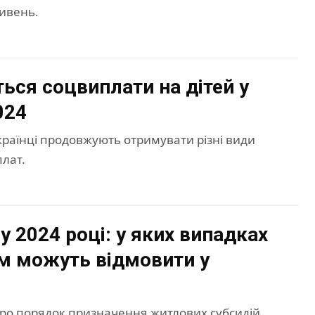
ривень.
ться соцвиплати на дітей у
024
країнці продовжують отримувати різні види
лат.
у 2024 році: у яких випадках
м можуть відмовити у
о порядок призначення житлових субсидій,