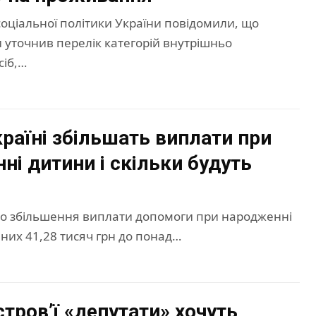
 соціальної політики України повідомили, що
 уточнив перелік категорій внутрішньо
сіб,…
країні збільшать виплати при
ні дитини і скільки будуть
о збільшення виплати допомоги при народженні
них 41,28 тисяч грн до понад…
стров’ї «депутати» хочуть