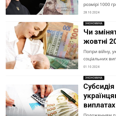
розмірі 1000 г
28.10.2024
ЭКОНОМИКА
Чи зміня
жовтні 2
Попри війну, у
соціальних вип
01.10.2024
ЭКОНОМИКА
Субсидія 
українця
виплатах
Положенням пр