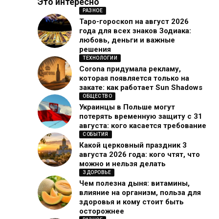
Это интересно
РАЗНОЕ
Таро-гороскоп на август 2026
года для всех знаков Зодиака:
любовь, деньги и важные
решения
ТЕХНОЛОГИИ
Corona придумала рекламу,
которая появляется только на
закате: как работает Sun Shadows
ОБЩЕСТВО
Украинцы в Польше могут
потерять временную защиту с 31
августа: кого касается требование
СОБЫТИЯ
Какой церковный праздник 3
августа 2026 года: кого чтят, что
можно и нельзя делать
ЗДОРОВЬЕ
Чем полезна дыня: витамины,
влияние на организм, польза для
здоровья и кому стоит быть
осторожнее