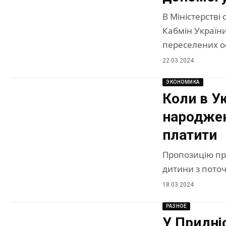
В Міністерстві
Кабмін України
переселених о
22.03.2024
ЭКОНОМИКА
Коли в У
народжен
платити
Пропозицію пр
дитини з поточ
18.03.2024
РАЗНОЕ
У Придні