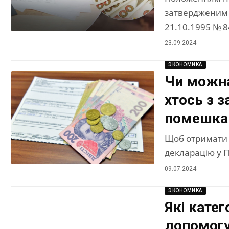
затвердженим п
21.10.1995 № 
23.09.2024
ЭКОНОМИКА
Чи можна
хтось з 
помешкан
Щоб отримати с
декларацію у 
09.07.2024
ЭКОНОМИКА
Які кате
допомогу