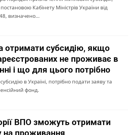
остановою Кабінету Міністрів України від
848, визначено…
 отримати субсидію, якщо
зареєстрованих не проживає в
ні і що для цього потрібно
убсидію в Україні, потрібно подати заяву та
Пенсійний фонд.
горії ВПО зможуть отримати
 на проживання