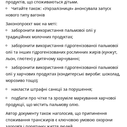
продуктів, що споживаються дітьми.
Читайте також:
«Укрзалізниця» анонсувала запуск
нового типу вагонів
Законопроєкт має на меті:
заборонити використання пальмової олії у
традиційних молочних продуктах;
заборонити використання гідрогенізованої пальмової
олії та інших гідрогенізованих рослинних жирів (кунжут,
льон, глютен) у дитячому харчуванні;
заборонити використання гідрогенізованої пальмової
олії у харчових продуктах (кондитерські вироби: шоколад,
морозиво тощо);
накласти штрафні санкції за порушення;
подбати про чітке та зрозуміле маркування харчової
продукції, що містить пальмову олію.
Автор документу також наголосив, що припинення
споживання трансжирів є ключовою умовою охорони
здоров’я і порятунку життя людей.