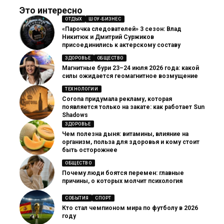
Это интересно
ОТДЫХ
ШОУ-БИЗНЕС
«Парочка следователей» 3 сезон: Влад
Никитюк и Дмитрий Суржиков
присоединились к актерскому составу
ЗДОРОВЬЕ
ОБЩЕСТВО
Магнитные бури 23–24 июля 2026 года: какой
силы ожидается геомагнитное возмущение
ТЕХНОЛОГИИ
Corona придумала рекламу, которая
появляется только на закате: как работает Sun
Shadows
ЗДОРОВЬЕ
Чем полезна дыня: витамины, влияние на
организм, польза для здоровья и кому стоит
быть осторожнее
ОБЩЕСТВО
Почему люди боятся перемен: главные
причины, о которых молчит психология
СОБЫТИЯ
СПОРТ
Кто стал чемпионом мира по футболу в 2026
году