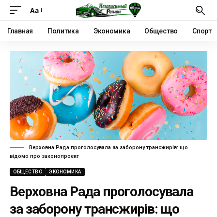
Аа
Главная
Политика
Экономика
Общество
Спорт
Верховна Рада проголосувала за заборону трансжирів: що
відомо про законопроєкт
ОБЩЕСТВО
ЭКОНОМИКА
Верховна Рада проголосувала
за заборону трансжирів: що