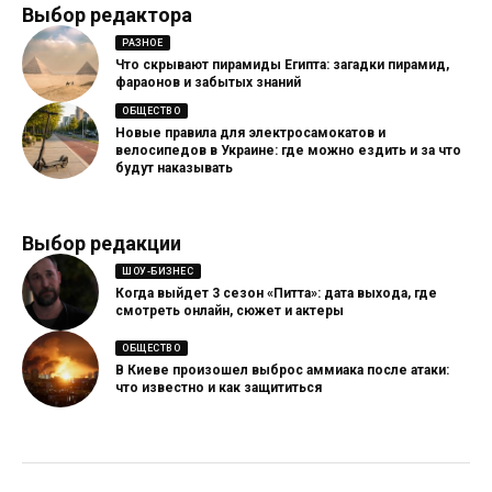
Выбор редактора
РАЗНОЕ
Что скрывают пирамиды Египта: загадки пирамид,
фараонов и забытых знаний
ОБЩЕСТВО
Новые правила для электросамокатов и
велосипедов в Украине: где можно ездить и за что
будут наказывать
Выбор редакции
ШОУ-БИЗНЕС
Когда выйдет 3 сезон «Питта»: дата выхода, где
смотреть онлайн, сюжет и актеры
ОБЩЕСТВО
В Киеве произошел выброс аммиака после атаки:
что известно и как защититься