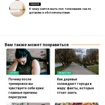
РАЗНОЕ
К чему снится мыть пол: толкование сна по
деталям и обстоятельствам
Вам также может понравиться
СПОРТ
ОБЩЕСТВО
Почему после
Как деревья
тренировок вы
охлаждают города в
чувствуете себя хуже:
жару: факты, которые
главные причины
стоит знать
перегрузки