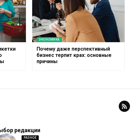
ЭКОНОМИКА
икетки
Почему даже перспективный
о
бизнес терпит крах: основные
ды
причины
ыбор редакции
РАЗНОЕ