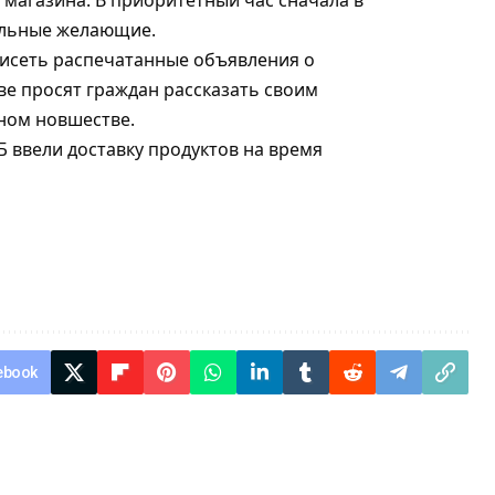
 магазина. В приоритетный час сначала в
альные желающие.
 висеть распечатанные объявления о
ве просят граждан рассказать своим
ном новшестве.
 ввели доставку продуктов на время
ebook