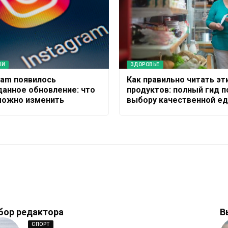
ИИ
ЗДОРОВЬЕ
gram появилось
Как правильно читать эт
анное обновление: что
продуктов: полный гид п
можно изменить
выбору качественной е
бор редактора
В
СПОРТ