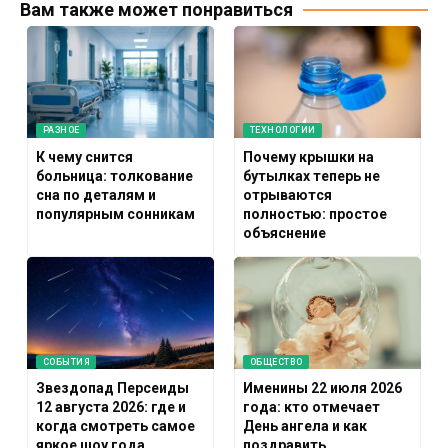
Вам также может понравиться
РАЗНОЕ
ТЕХНОЛОГИИ
К чему снится
Почему крышки на
больница: толкование
бутылках теперь не
сна по деталям и
отрываются
популярным сонникам
полностью: простое
объяснение
СОБЫТИЯ
ОБЩЕСТВО
Звездопад Персеиды
Именины 22 июля 2026
12 августа 2026: где и
года: кто отмечает
когда смотреть самое
День ангела и как
яркое шоу года
поздравить