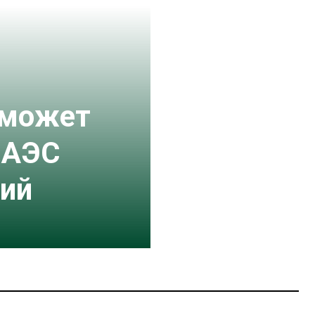
 может
 АЭС
ий