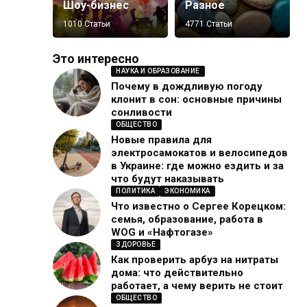
Шоу-бизнес
Разное
1010 Статьи
4771 Статьи
Это интересно
НАУКА И ОБРАЗОВАНИЕ
Почему в дождливую погоду
клонит в сон: основные причины
сонливости
ОБЩЕСТВО
Новые правила для
электросамокатов и велосипедов
в Украине: где можно ездить и за
что будут наказывать
ПОЛИТИКА
ЭКОНОМИКА
Что известно о Сергее Корецком:
семья, образование, работа в
WOG и «Нафтогазе»
ЗДОРОВЬЕ
Как проверить арбуз на нитраты
дома: что действительно
работает, а чему верить не стоит
ОБЩЕСТВО