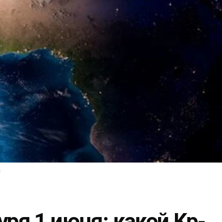
я
уря 1 июня: какой Kp-