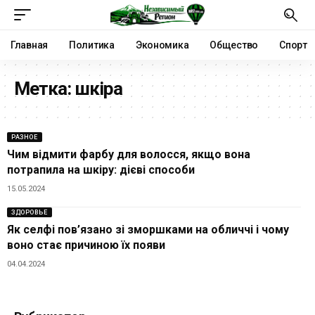
Главная
Политика
Экономика
Общество
Спорт
Метка:
шкіра
РАЗНОЕ
Чим відмити фарбу для волосся, якщо вона
потрапила на шкіру: дієві способи
15.05.2024
ЗДОРОВЬЕ
Як селфі пов’язано зі зморшками на обличчі і чому
воно стає причиною їх появи
04.04.2024