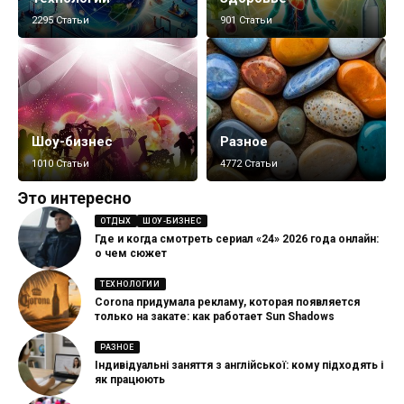
2295 Статьи
901 Статьи
Шоу-бизнес
Разное
1010 Статьи
4772 Статьи
Это интересно
ОТДЫХ
ШОУ-БИЗНЕС
Где и когда смотреть сериал «24» 2026 года онлайн:
о чем сюжет
ТЕХНОЛОГИИ
Corona придумала рекламу, которая появляется
только на закате: как работает Sun Shadows
РАЗНОЕ
Індивідуальні заняття з англійської: кому підходять і
як працюють