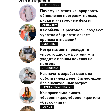
Это интересно
ТЕХНОЛОГИИ
Почему не стоит игнорировать
обновления программ: польза,
риски и интересные факты
ОБЩЕСТВО
Как обычные разговоры создают
чувство общности: секрет
крепких отношений
ЗДОРОВЬЕ
Когда пациент приходит с
«просто дискомфортом» — и
уходит с планом лечения на
полгода
ЭКОНОМИКА
Как начать зарабатывать на
собственном деле: бизнес-идеи
без значительных затрат
НАУКА И ОБРАЗОВАНИЕ
Как правильно писать:
«безсонница», «бессоница» или
«бессонница»
РАЗНОЕ