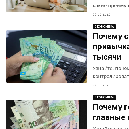
какие преимуще
30.06.2026
ЭКОНОМИКА
Почему с
привычка
тысячи
Узнайте, поче
контролироват
28.06.2026
ЭКОНОМИКА
Почему г
главные 
Узнайте о пси