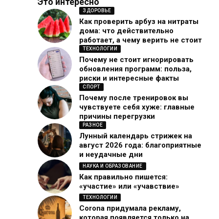
Это интересно
ЗДОРОВЬЕ
Как проверить арбуз на нитраты
дома: что действительно
работает, а чему верить не стоит
ТЕХНОЛОГИИ
Почему не стоит игнорировать
обновления программ: польза,
риски и интересные факты
СПОРТ
Почему после тренировок вы
чувствуете себя хуже: главные
причины перегрузки
РАЗНОЕ
Лунный календарь стрижек на
август 2026 года: благоприятные
и неудачные дни
НАУКА И ОБРАЗОВАНИЕ
Как правильно пишется:
«участие» или «учавствие»
ТЕХНОЛОГИИ
Corona придумала рекламу,
которая появляется только на