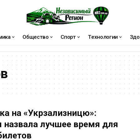
мика
Общество
Спорт
Технологии
Здо
ов
ка на «Укрзализницю»:
 назвала лучшее время для
билетов