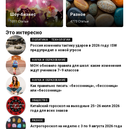
Шоу-бизнес
Разное
1011 Статьи
4773 Статьи
Это интересно
ПОЛИТИКА
ТЕХНОЛОГИИ
Россия изменила тактику ударов в 2026 году: ISW
предупредил о новой угрозе
НАУКА И ОБРАЗОВАНИЕ
МОН обновило правила для школ: какие изменения
ждут учеников 7–9 классов
НАУКА И ОБРАЗОВАНИЕ
Как правильно писать: «безсонница», «бессоница»
или «бессонница»
ОБЩЕСТВО
Китайский гороскоп на выходные 25–26 июля 2026
года для всех знаков
РАЗНОЕ
Астрогороскоп на неделю с 3 по 9 августа 2026 года