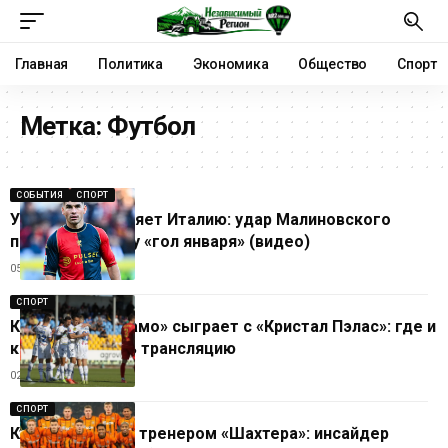
Главная
Политика
Экономика
Общество
Спорт
Метка:
Футбол
СОБЫТИЯ
СПОРТ
Украинец покоряет Италию: удар Малиновского
получил награду «гол января» (видео)
05.02.2026
СПОРТ
Киевское «Динамо» сыграет с «Кристал Пэлас»: где и
когда смотреть трансляцию
02.10.2025
СПОРТ
Кто стал новым тренером «Шахтера»: инсайдер