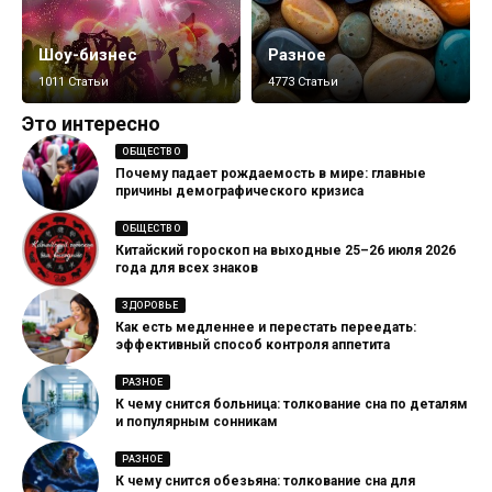
Шоу-бизнес
Разное
1011 Статьи
4773 Статьи
Это интересно
ОБЩЕСТВО
Почему падает рождаемость в мире: главные
причины демографического кризиса
ОБЩЕСТВО
Китайский гороскоп на выходные 25–26 июля 2026
года для всех знаков
ЗДОРОВЬЕ
Как есть медленнее и перестать переедать:
эффективный способ контроля аппетита
РАЗНОЕ
К чему снится больница: толкование сна по деталям
и популярным сонникам
РАЗНОЕ
К чему снится обезьяна: толкование сна для