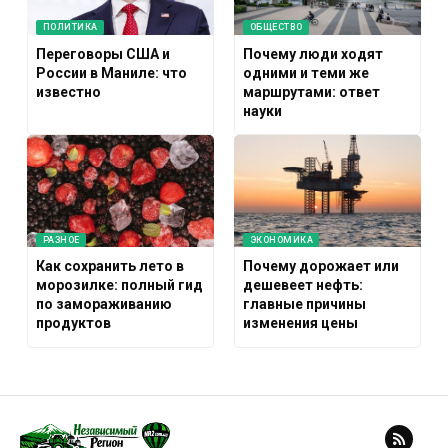
ПОЛИТИКА
ОБЩЕСТВО
Переговоры США и
Почему люди ходят
России в Маниле: что
одними и теми же
известно
маршрутами: ответ
науки
РАЗНОЕ
ЭКОНОМИКА
Как сохранить лето в
Почему дорожает или
морозилке: полный гид
дешевеет нефть:
по замораживанию
главные причины
продуктов
изменения цены