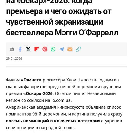
на «Оскар»-2026: когда
премьера и чего ожидать от
чувственной экранизации
бестселлера Мэгги О’Фаррелл
29.01.2026
Фильм
«Гамнет»
режиссёра Хлои Чжао стал одним из
главных фаворитов предстоящей церемонии вручения
премии
«Оскар»-2026
. Об этом пишет
Независимый
Регион
со ссылкой на
io.com.ua
.
Американская академия киноискусств объявила список
номинантов 98-й церемонии, и картина получила сразу
восемь номинаций в ключевых категориях
, укрепив
свои позиции в наградной гонке.