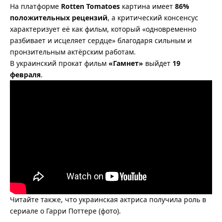
На платформе
Rotten Tomatoes
картина имеет
86%
положительных рецензий
, а критический консенсус
характеризует её как фильм, который «одновременно
разбивает и исцеляет сердце» благодаря сильным и
пронзительным актёрским работам.
В украинский прокат фильм
«Гамнет»
выйдет
19
февраля
.
Читайте также, что
украинская актриса получила роль
в
сериале о Гарри Поттере (фото).