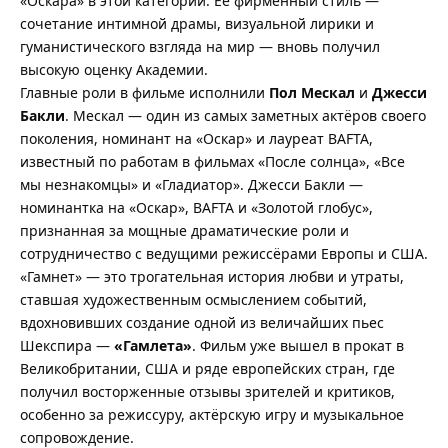
«Оскара» в этой категории. Её фирменный стиль —
сочетание интимной драмы, визуальной лирики и
гуманистического взгляда на мир — вновь получил
высокую оценку Академии.
Главные роли в фильме исполнили
Пол Мескал
и
Джесси
Бакли
. Мескал — один из самых заметных актёров своего
поколения, номинант на «Оскар» и лауреат BAFTA,
известный по работам в фильмах «После солнца», «Все
мы незнакомцы» и «Гладиатор». Джесси Бакли —
номинантка на «Оскар», BAFTA и «Золотой глобус»,
признанная за мощные драматические роли и
сотрудничество с ведущими режиссёрами Европы и США.
«Гамнет» — это трогательная история любви и утраты,
ставшая художественным осмыслением событий,
вдохновивших создание одной из величайших пьес
Шекспира —
«Гамлета»
. Фильм уже вышел в прокат в
Великобритании, США и ряде европейских стран, где
получил восторженные отзывы зрителей и критиков,
особенно за режиссуру, актёрскую игру и музыкальное
сопровождение.