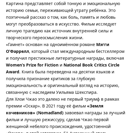
Картина представляет собой тонкую и эмоциональную
историю семьи, переживающей утрату ребёнка. Это
поэтичный рассказ о том, как боль, память и любовь
могут преобразоваться в искусство. Фильм исследует
личную трагедию как источник внутренней силы и
творческого переосмысления жизни.
«Гамнет» основан на одноимённом романе
Мэгги
О’Фаррелл
, который стал международным бестселлером
и получил престижные литературные награды, включая
Women’s Prize for Fiction
и
National Book Critics Circle
Award
. Книга была переведена на десятки языков и
получила признание критиков за глубокую
эмоциональность и оригинальный взгляд на историю,
связанную с наследием Уильяма Шекспира.
Для Хлои Чжао это далеко не первый триумф в рамках
премии «Оскар». В 2021 году её фильм
«Земля
кочевников» (Nomadland)
завоевал награды за лучший
фильм и лучшую режиссуру, сделав Чжао первой
женщиной небелого происхождения, удостоенной