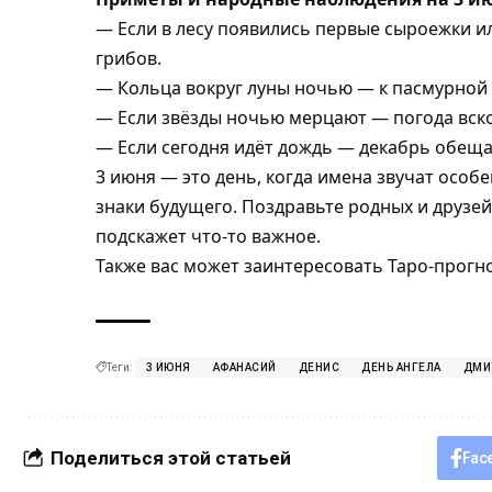
— Если в лесу появились первые сыроежки ил
грибов.
— Кольца вокруг луны ночью — к пасмурной 
— Если звёзды ночью мерцают — погода вско
— Если сегодня идёт дождь — декабрь обещ
3 июня — это день, когда имена звучат особ
знаки будущего. Поздравьте родных и друзей,
подскажет что-то важное.
Также вас может заинтересовать
Таро-прогно
Теги:
3 ИЮНЯ
АФАНАСИЙ
ДЕНИС
ДЕНЬ АНГЕЛА
ДМИ
Поделиться этой статьей
Fac