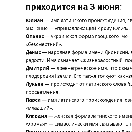
приходится на 3 июня:
Юлиан
— имя латинского происхождения, св
значение — «принадлежащий к роду Юлия».
Опанас
— украинская форма грецького імені
«безсмертний».
Денис
— народная форма имени Дионисий, во
радости. Имя означает «жизнерадостный, по
Дмитрий
— древнегреческое имя, что озна
плодородия і земли. Его также толкуют как «
Лукьян
— происходит от латинского слова
lu
просветление.
Павел
— имя латинского происхождения, озн
«младший».
Клавдия
— женская форма латинского имени
«хромая» — символически имя связывают с т
Приметы и народные наблюдения на 3 ию