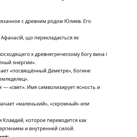
язанное с древним родом Юлиев. Его
 Афанасій, що перекладається як
сходящего к древнегреческому богу вина і
лный энергии».
чает «посвящённый Деметре», богине
земледелец».
x
— «свет». Имя символизирует ясность и
ачает «маленький», «скромный» или
 Клавдий, которое переводится как
ерпением и внутренней силой.
ня: