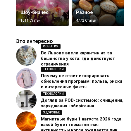
Шоу-бизнес
Разное
1011 Статьи
4772 Статьи
Это интересно
СОБЫТИЯ
Во Львове ввели карантин из-за
бешенства у кота: где действуют
ограничения
ТЕХНОЛОГИИ
Почему не стоит игнорировать
обновления программ: польза, риски
и интересные факты
ТЕХНОЛОГИИ
Догляд за POD-системою: очищення,
заряджання і зберігання
ЗДОРОВЬЕ
Магнитные бури 1 августа 2026 года:
какой будет геомагнитная
активность и когда ожидается пик