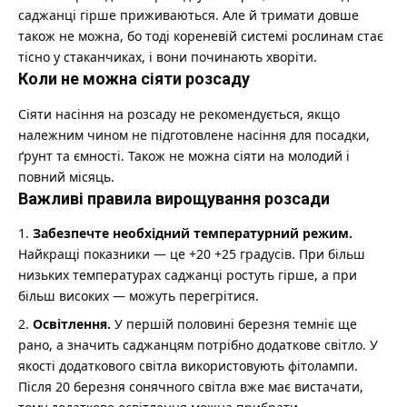
саджанці гірше приживаються. Але й тримати довше
також не можна, бо тоді кореневій системі рослинам стає
тісно у стаканчиках, і вони починають хворіти.
Коли не можна сіяти розсаду
Сіяти насіння на розсаду не рекомендується, якщо
належним чином не підготовлене насіння для посадки,
ґрунт та ємності. Також не можна сіяти на молодий і
повний місяць.
Важливі правила вирощування розсади
Забезпечте необхідний температурний режим.
Найкращі показники — це +20 +25 градусів. При більш
низьких температурах саджанці ростуть гірше, а при
більш високих — можуть перегрітися.
Освітлення.
У першій половині березня темніє ще
рано, а значить саджанцям потрібно додаткове світло. У
якості додаткового світла використовують фітолампи.
Після 20 березня сонячного світла вже має вистачати,