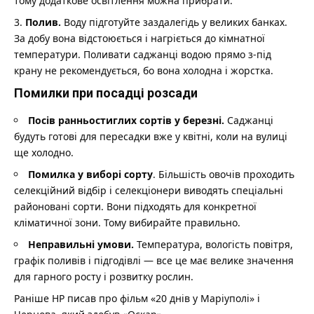
тому додаткове освітлення можна прибрати.
Полив.
Воду підготуйте заздалегідь у великих банках.
За добу вона відстоюється і нагріється до кімнатної
температури. Поливати саджанці водою прямо з-під
крану не рекомендується, бо вона холодна і жорстка.
Помилки при посадці розсади
Посів ранньостиглих сортів у березні.
Саджанці
будуть готові для пересадки вже у квітні, коли на вулиці
ще холодно.
Помилка у виборі сорту
. Більшість овочів проходить
селекційний відбір і селекціонери виводять спеціальні
районовані сорти. Вони підходять для конкретної
кліматичної зони. Тому вибирайте правильно.
Неправильні умови.
Температура, вологість повітря,
графік поливів і підгодівлі — все це має велике значення
для гарного росту і розвитку рослин.
Раніше НР писав
про фільм «20 днів у Маріуполі» і