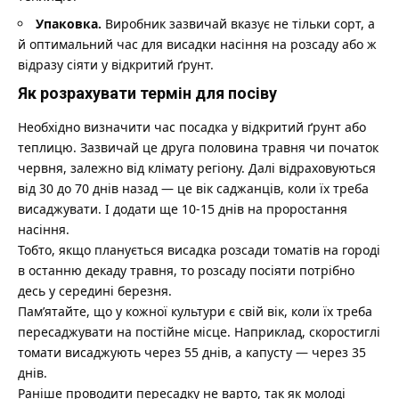
Упаковка.
Виробник зазвичай вказує не тільки сорт, а
й оптимальний час для висадки насіння на розсаду або ж
відразу сіяти у відкритий ґрунт.
Як розрахувати термін для посіву
Необхідно визначити час посадка у відкритий ґрунт або
теплицю. Зазвичай це друга половина травня чи початок
червня, залежно від клімату регіону. Далі відраховуються
від 30 до 70 днів назад — це вік саджанців, коли їх треба
висаджувати. І додати ще 10-15 днів на проростання
насіння.
Тобто, якщо планується висадка розсади томатів на городі
в останню декаду травня, то розсаду посіяти потрібно
десь у середині березня.
Пам’ятайте, що у кожної культури є свій вік, коли їх треба
пересаджувати на постійне місце. Наприклад, скоростиглі
томати висаджують через 55 днів, а капусту — через 35
днів.
Раніше проводити пересадку не варто, так як молоді