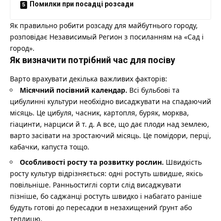
Помилки при посадці розсади
Як правильно робити розсаду для майбутнього городу,
розповідає
Независимый Регион
з посиланням на «
Сад і
город
».
Як визначити потрібний час для посіву
Варто врахувати декілька важливих факторів:
Місячний посівний календар.
Всі бульбові та
цибулинні культури необхідно висаджувати на спадаючий
місяць. Це цибуля, часник, картопля, буряк, морква,
гіацинти, нарциси й т. д. А все, що дає плоди над землею,
варто засівати на зростаючий місяць. Це помідори, перці,
кабачки, капуста тощо.
Особливості росту та розвитку рослин.
Швидкість
росту культур відрізняється: одні ростуть швидше, якісь
повільніше. Ранньостиглі сорти слід висаджувати
пізніше, бо саджанці ростуть швидко і набагато раніше
будуть готові до пересадки в незахищений ґрунт або
теплицю.