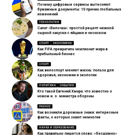
Почему цифровые сервисы вытесняют
бумажные документы: 10 причин глобальных
изменений
ТЕХНОЛОГИИ
Салат «Белочка»: простой рецепт нежной
сырной закуски с яйцами и чесноком
СПОРТ
ЭКОНОМИКА
Как FIFA превратила чемпионат мира в
прибыльный бизнес
СПОРТ
Как велоспорт меняет жизнь: польза для
здоровья, экономии и экологии
ПОЛИТИКА
СОБЫТИЯ
Кто такой Евгений Хмара: что известно о
новом и. о. министра обороны
РАЗНОЕ
Как возникли дорожные знаки: интересные
факты, о которых знают немногие
НАУКА И ОБРАЗОВАНИЕ
Как правильно пишется слово: «бесшумно»