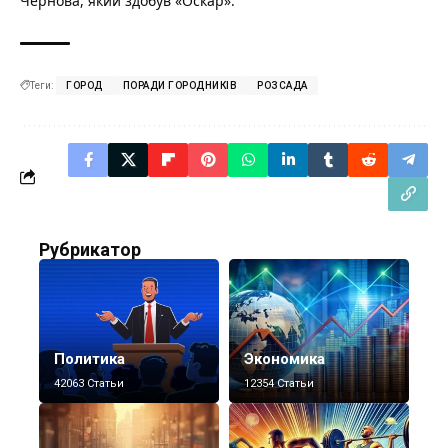
Чернова, який здобув «Оскар»
.
Теги:
ГОРОД
ПОРАДИ ГОРОДНИКІВ
РОЗСАДА
Рубрикатор
Политика
Экономика
42063 Статьи
12354 Статьи