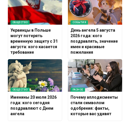
ОБЩЕСТВО
СОБЫТИЯ
Украинцы в Польше
День ангела 5 августа
могут потерять
2026 года: кого
временную защиту с 31
поздравлять, значение
августа: кого касается
имен и красивые
требование
пожелания
ОБЩЕСТВО
РАЗНОЕ
Именины 20 июля 2026
Почему аплодисменты
года: кого сегодня
стали символом
поздравляют с Днем
одобрения: факты,
ангела
которые вас удивят