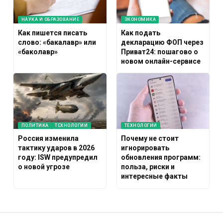
НАУКА И ОБРАЗОВАНИЕ
ЭКОНОМИКА
Как пишется писать
Как подать
слово: «бакалавр» или
декларацию ФОП через
«баколавр»
Приват24: пошагово о
новом онлайн-сервисе
ПОЛИТИКА
ТЕХНОЛОГИИ
ТЕХНОЛОГИИ
Россия изменила
Почему не стоит
тактику ударов в 2026
игнорировать
году: ISW предупредил
обновления программ:
о новой угрозе
польза, риски и
интересные факты