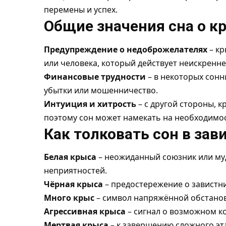
перемены и успех.
Общие значения сна о к
Предупреждение о недоброжелателях
– кр
или человека, который действует неискренне
Финансовые трудности
– в некоторых сон
убытки или мошенничество.
Интуиция и хитрость
– с другой стороны, 
поэтому сон может намекать на необходимос
Как толковать сон в зав
Белая крыса
– неожиданный союзник или му
неприятностей.
Чёрная крыса
– предостережение о завистн
Много крыс
– символ напряжённой обстанов
Агрессивная крыса
– сигнал о возможном к
Мертвая крыса
– к завершению сложного эта