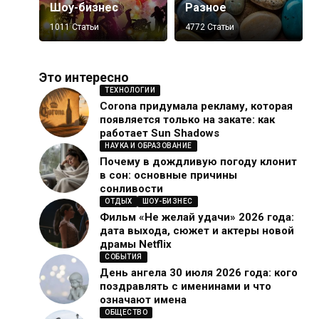
Шоу-бизнес
Разное
1011 Статьи
4772 Статьи
Это интересно
ТЕХНОЛОГИИ
Corona придумала рекламу, которая
появляется только на закате: как
работает Sun Shadows
НАУКА И ОБРАЗОВАНИЕ
Почему в дождливую погоду клонит
в сон: основные причины
сонливости
ОТДЫХ
ШОУ-БИЗНЕС
Фильм «Не желай удачи» 2026 года:
дата выхода, сюжет и актеры новой
драмы Netflix
СОБЫТИЯ
День ангела 30 июля 2026 года: кого
поздравлять с именинами и что
означают имена
ОБЩЕСТВО