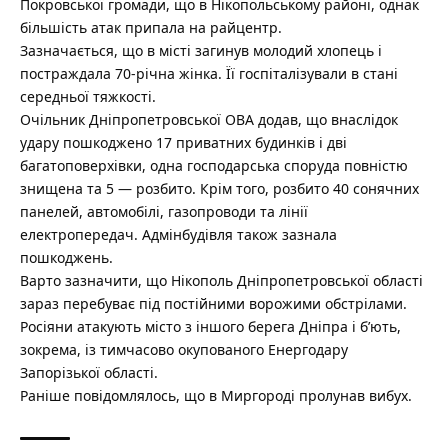
Покровської громади, що в Нікопольському районі, однак
більшість атак припала на райцентр.
Зазначається, що в місті загинув молодий хлопець і
постраждала 70-річна жінка. Її госпіталізували в стані
середньої тяжкості.
Очільник Дніпропетровської ОВА додав, що внаслідок
удару пошкоджено 17 приватних будинків і дві
багатоповерхівки, одна господарська споруда повністю
знищена та 5 — розбито. Крім того, розбито 40 сонячних
панелей, автомобілі, газопроводи та лінії
електропередач. Адмінбудівля також зазнала
пошкоджень.
Варто зазначити, що Нікополь Дніпропетровської області
зараз перебуває під постійними ворожими обстрілами.
Росіяни атакують місто з іншого берега Дніпра і б’ють,
зокрема, із тимчасово окупованого Енергодару
Запорізької області.
Раніше повідомлялось, що
в Миргороді пролунав вибух.