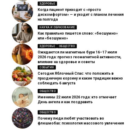
ЗДОРОВЬЕ
Когда пациент приходит с «просто
дискомфортом» — и уходит с планом лечения
на полгода
НАУКА И ОБРАЗОВАНИЕ
Как правильно пишется слово: «бесшумно»
или «безшумно»
ЗДОРОВЬЕ
ОБЩЕСТВО
Ожидаются ли магнитные бури 16–17 июля
2026 года: прогноз геомагнитной активности,
влияние на здоровье и советы
СОБЫТИЯ
Сегодня Яблочный Спас: что положить в
праздничную корзину и какие традиции важно
соблюдать 6 августа
ОБЩЕСТВО
Именины 22 июля 2026 года: кто отмечает
День ангела и как поздравить
ОБЩЕСТВО
Почему люди любят участвовать во
флешмобах: психология массового увлечения