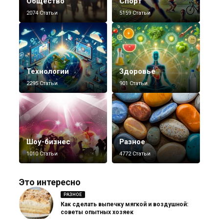
Общество
Спорт
2074 Статьи
5159 Статьи
Технологии
Здоровье
2295 Статьи
901 Статьи
Шоу-бизнес
Разное
1010 Статьи
4772 Статьи
Это интересно
РАЗНОЕ
Как сделать выпечку мягкой и воздушной:
советы опытных хозяек