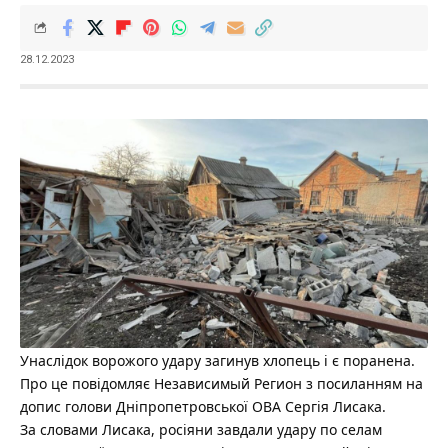
28.12.2023
Унаслідок ворожого удару загинув хлопець і є поранена.
Про це повідомляє
Независимый Регион
з посиланням на
допис
голови Дніпропетровської ОВА Сергія Лисака.
За словами Лисака, росіяни завдали удару по селам