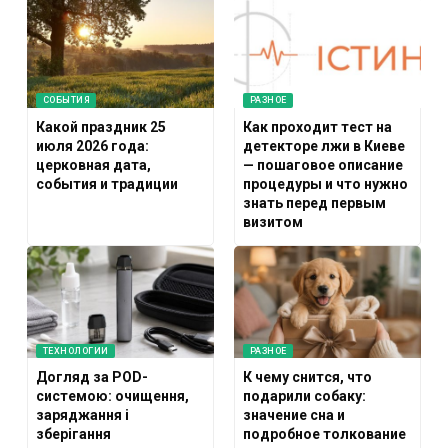
СОБЫТИЯ
РАЗНОЕ
Какой праздник 25
Как проходит тест на
июля 2026 года:
детекторе лжи в Киеве
церковная дата,
— пошаговое описание
события и традиции
процедуры и что нужно
знать перед первым
визитом
ТЕХНОЛОГИИ
РАЗНОЕ
Догляд за POD-
К чему снится, что
системою: очищення,
подарили собаку:
заряджання і
значение сна и
зберігання
подробное толкование