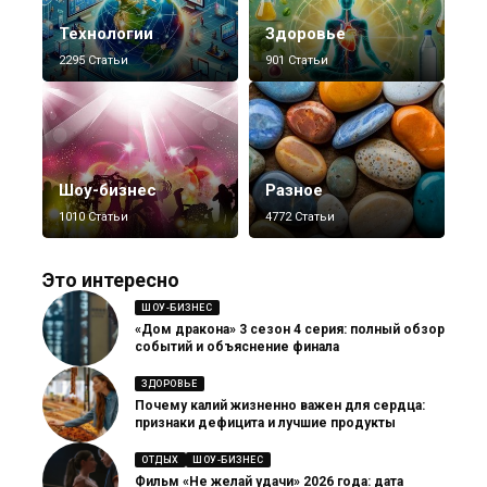
Технологии
Здоровье
2295 Статьи
901 Статьи
Шоу-бизнес
Разное
1010 Статьи
4772 Статьи
Это интересно
ШОУ-БИЗНЕС
«Дом дракона» 3 сезон 4 серия: полный обзор
событий и объяснение финала
ЗДОРОВЬЕ
Почему калий жизненно важен для сердца:
признаки дефицита и лучшие продукты
ОТДЫХ
ШОУ-БИЗНЕС
Фильм «Не желай удачи» 2026 года: дата