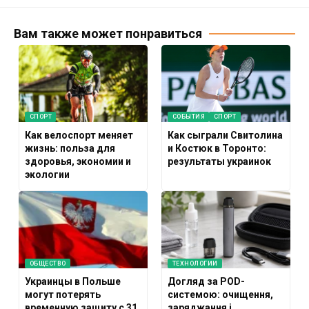
Вам также может понравиться
СПОРТ
СОБЫТИЯ
СПОРТ
Как велоспорт меняет
Как сыграли Свитолина
жизнь: польза для
и Костюк в Торонто:
здоровья, экономии и
результаты украинок
экологии
ОБЩЕСТВО
ТЕХНОЛОГИИ
Украинцы в Польше
Догляд за POD-
могут потерять
системою: очищення,
временную защиту с 31
заряджання і