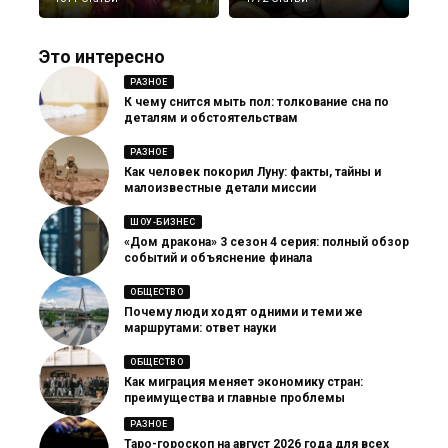
Это интересно
РАЗНОЕ
К чему снится мыть пол: толкование сна по
деталям и обстоятельствам
РАЗНОЕ
Как человек покорил Луну: факты, тайны и
малоизвестные детали миссии
ШОУ-БИЗНЕС
«Дом дракона» 3 сезон 4 серия: полный обзор
событий и объяснение финала
ОБЩЕСТВО
Почему люди ходят одними и теми же
маршрутами: ответ науки
ОБЩЕСТВО
Как миграция меняет экономику стран:
преимущества и главные проблемы
РАЗНОЕ
Таро-гороскоп на август 2026 года для всех