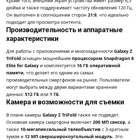
Кроме того, внешний экран устройства имеет размер 6,5
дюйма и также поддерживает частоту обновления 120 Гц.
Он выполнен в соотношении сторон
21:9
, что идеально
подходит для просмотра контента.
Производительность и аппаратные
характеристики
Для работы с приложениями и многозадачности
Galaxy Z
TriFold
оснащен мощнейшим
процессором Snapdragon 8
Elite for Galaxy
и комплектуется
16 ГБ оперативной
памяти
, что делает его одним из самых
производительных смартфонов на рынке. Пользователи
могут выбрать между двумя вариантами хранения
данных:
512 ГБ
или
1 ТБ
.
Камера и возможности для съемки
В плане камеры
Galaxy Z TriFold
также не подведет.
Основная камера смартфона включает
200 МП сенсор
, а
также
10-мегапиксельный телеобъектив
с 3-кратным
зумом и
12 МП сверхширокоугольный модуль
. Это