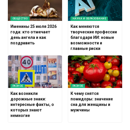
ОБЩЕСТВО
НАУКА И ОБРАЗОВАНИЕ
Именины 25 июля 2026
Как меняются
года: кто отмечает
творческие профессии
день ангела и как
благодаря ИИ: новые
поздравить
возможности и
главные риски
РАЗНОЕ
РАЗНОЕ
Как возникли
К чему снятся
дорожные знаки:
помидоры: значение
интересные факты, о
сна для женщины и
которых знают
мужчины
немногие