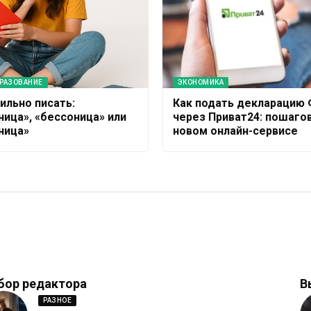
БРАЗОВАНИЕ
ЭКОНОМИКА
ильно писать:
Как подать декларацию
ница», «бессоница» или
через Приват24: пошаго
ница»
новом онлайн-сервисе
бор редактора
В
РАЗНОЕ