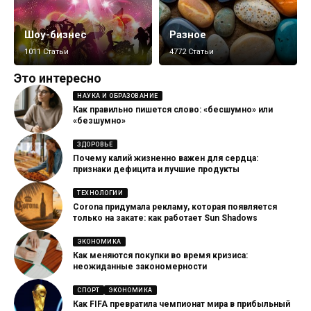
Шоу-бизнес
Разное
1011 Статьи
4772 Статьи
Это интересно
НАУКА И ОБРАЗОВАНИЕ
Как правильно пишется слово: «бесшумно» или
«безшумно»
ЗДОРОВЬЕ
Почему калий жизненно важен для сердца:
признаки дефицита и лучшие продукты
ТЕХНОЛОГИИ
Corona придумала рекламу, которая появляется
только на закате: как работает Sun Shadows
ЭКОНОМИКА
Как меняются покупки во время кризиса:
неожиданные закономерности
СПОРТ
ЭКОНОМИКА
Как FIFA превратила чемпионат мира в прибыльный