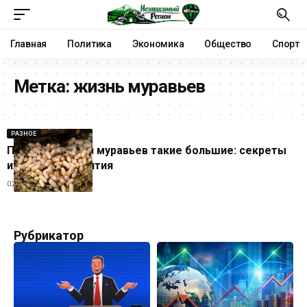
Главная
Политика
Экономика
Общество
Спорт
Метка:
жизнь муравьев
РАЗНОЕ
Почему личинки муравьев такие большие: секреты
их ухода и развития
02.10.2025
Рубрикатор