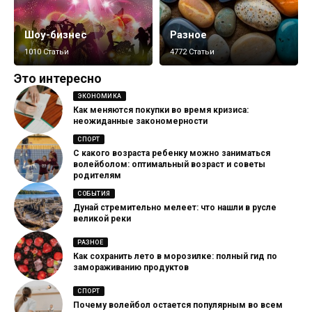
Шоу-бизнес
Разное
1010 Статьи
4772 Статьи
Это интересно
ЭКОНОМИКА
Как меняются покупки во время кризиса:
неожиданные закономерности
СПОРТ
С какого возраста ребенку можно заниматься
волейболом: оптимальный возраст и советы
родителям
СОБЫТИЯ
Дунай стремительно мелеет: что нашли в русле
великой реки
РАЗНОЕ
Как сохранить лето в морозилке: полный гид по
замораживанию продуктов
СПОРТ
Почему волейбол остается популярным во всем