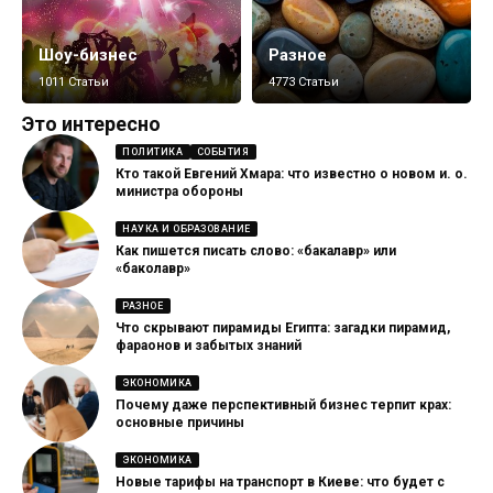
Шоу-бизнес
Разное
1011 Статьи
4773 Статьи
Это интересно
ПОЛИТИКА
СОБЫТИЯ
Кто такой Евгений Хмара: что известно о новом и. о.
министра обороны
НАУКА И ОБРАЗОВАНИЕ
Как пишется писать слово: «бакалавр» или
«баколавр»
РАЗНОЕ
Что скрывают пирамиды Египта: загадки пирамид,
фараонов и забытых знаний
ЭКОНОМИКА
Почему даже перспективный бизнес терпит крах:
основные причины
ЭКОНОМИКА
Новые тарифы на транспорт в Киеве: что будет с