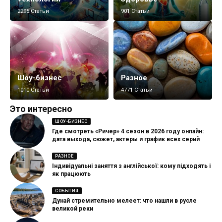
2295 Статьи
901 Статьи
Шоу-бизнес
Разное
1010 Статьи
4771 Статьи
Это интересно
ШОУ-БИЗНЕС
Где смотреть «Ричер» 4 сезон в 2026 году онлайн:
дата выхода, сюжет, актеры и график всех серий
РАЗНОЕ
Індивідуальні заняття з англійської: кому підходять і
як працюють
СОБЫТИЯ
Дунай стремительно мелеет: что нашли в русле
великой реки