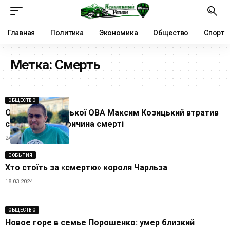
Главная
Политика
Экономика
Общество
Спорт
Метка:
Смерть
ОБЩЕСТВО
Очільник Львівської ОВА Максим Козицький втратив
сина: названа причина смерті
24.07.2024
СОБЫТИЯ
Хто стоїть за «смертю» короля Чарльза
18.03.2024
ОБЩЕСТВО
Новое горе в семье Порошенко: умер близкий