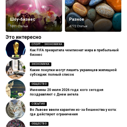
Шоу-бизнес
Разное
1011 Статьи
4772 Статьи
Это интересно
СПОРТ
ЭКОНОМИКА
Как FIFA превратила чемпионат мира в прибыльный
бизнес
ЭКОНОМИКА
Какие покупки могут лишить украинцев жилищной
субсидии: полный список
ОБЩЕСТВО
Именины 20 июля 2026 года: кого сегодня
поздравляют с Днем ангела
СОБЫТИЯ
Во Львове ввели карантин из-за бешенства у кота:
где действуют ограничения
ОБЩЕСТВО