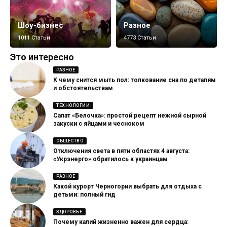
Шоу-бизнес
Разное
1011 Статьи
4773 Статьи
Это интересно
РАЗНОЕ
К чему снится мыть пол: толкование сна по деталям
и обстоятельствам
ТЕХНОЛОГИИ
Салат «Белочка»: простой рецепт нежной сырной
закуски с яйцами и чесноком
ОБЩЕСТВО
Отключения света в пяти областях 4 августа:
«Укрэнерго» обратилось к украинцам
РАЗНОЕ
Какой курорт Черногории выбрать для отдыха с
детьми: полный гид
ЗДОРОВЬЕ
Почему калий жизненно важен для сердца: