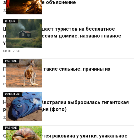
звезды: научное объяснение
23.06.2026
ОТДЫХ
Швеция приглашает туристов на бесплатное
проживание в лесном домике: названо главное
условие
08.01.2026
РАЗНОЕ
Почему кенгуру такие сильные: причины их
«накаченности»
02.12.2025
СОБЫТИЯ
На побережье Австралии выбросилась гигантская
рыба Судного дня (фото)
22.11.2025
РАЗНОЕ
Откуда появляется раковина у улитки: уникальное