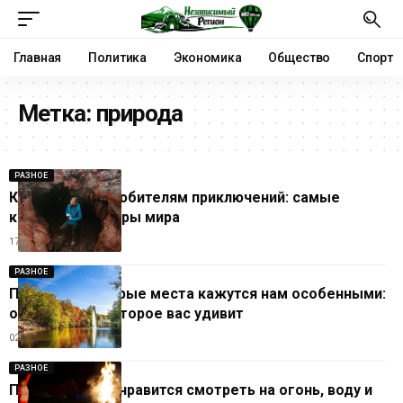
Главная
Политика
Экономика
Общество
Спорт
Метка:
природа
РАЗНОЕ
Куда поехать любителям приключений: самые
красивые пещеры мира
17.07.2026
РАЗНОЕ
Почему некоторые места кажутся нам особенными:
объяснение, которое вас удивит
02.07.2026
РАЗНОЕ
Почему людям нравится смотреть на огонь, воду и