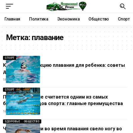
Главная
Политика
Экономика
Общество
Спорт
Метка:
плавание
СПОРТ
Как выбрать секцию плавания для ребенка: советы
для родителей
18.06.2026
СПОРТ
Почему плавание считается одним из самых
безопасных видов спорта: главные преимущества
16.06.2026
ЗДОРОВЬЕ
ОБЩЕСТВО
Что делать, если во время плавания свело ногу во