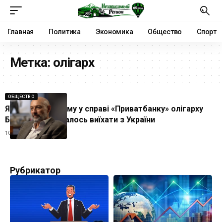
Главная
Политика
Экономика
Общество
Спорт
Метка:
олігарх
ОБЩЕСТВО
Як підозрюваному у справі «Приватбанку» олігарху
Боголюбову вдалось виїхати з України
10.07.2024
Рубрикатор