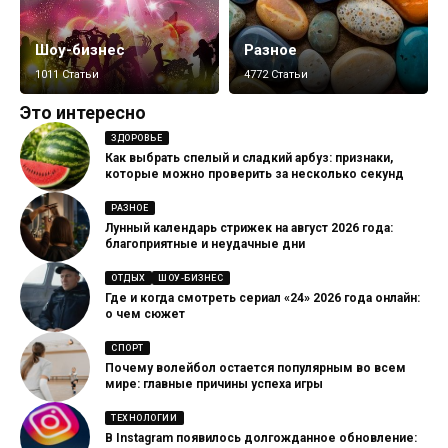
Шоу-бизнес
Разное
1011 Статьи
4772 Статьи
Это интересно
ЗДОРОВЬЕ
Как выбрать спелый и сладкий арбуз: признаки,
которые можно проверить за несколько секунд
РАЗНОЕ
Лунный календарь стрижек на август 2026 года:
благоприятные и неудачные дни
ОТДЫХ
ШОУ-БИЗНЕС
Где и когда смотреть сериал «24» 2026 года онлайн:
о чем сюжет
СПОРТ
Почему волейбол остается популярным во всем
мире: главные причины успеха игры
ТЕХНОЛОГИИ
В Instagram появилось долгожданное обновление: