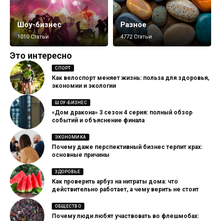
Шоу-бизнес
Разное
1010 Статьи
4772 Статьи
Это интересно
СПОРТ
Как велоспорт меняет жизнь: польза для здоровья,
экономии и экологии
ШОУ-БИЗНЕС
«Дом дракона» 3 сезон 4 серия: полный обзор
событий и объяснение финала
ЭКОНОМИКА
Почему даже перспективный бизнес терпит крах:
основные причины
ЗДОРОВЬЕ
Как проверить арбуз на нитраты дома: что
действительно работает, а чему верить не стоит
ОБЩЕСТВО
Почему люди любят участвовать во флешмобах: