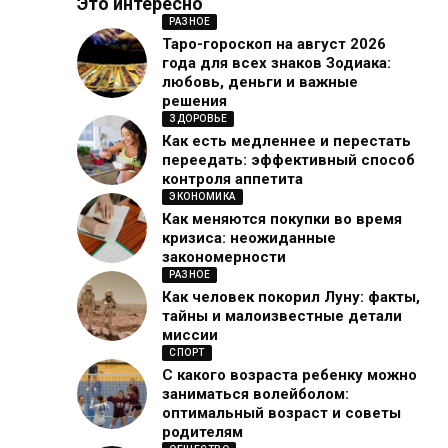
Это интересно
РАЗНОЕ
Таро-гороскоп на август 2026
года для всех знаков Зодиака:
любовь, деньги и важные
решения
ЗДОРОВЬЕ
Как есть медленнее и перестать
переедать: эффективный способ
контроля аппетита
ЭКОНОМИКА
Как меняются покупки во время
кризиса: неожиданные
закономерности
РАЗНОЕ
Как человек покорил Луну: факты,
тайны и малоизвестные детали
миссии
СПОРТ
С какого возраста ребенку можно
заниматься волейболом:
оптимальный возраст и советы
родителям