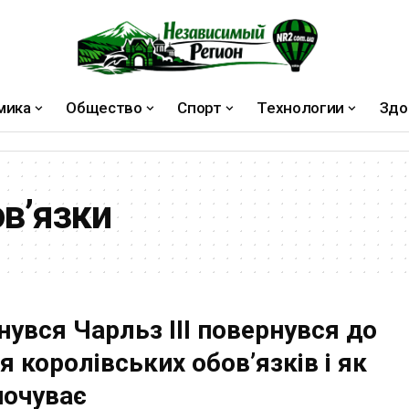
мика
Общество
Спорт
Технологии
Здо
ов’язки
нувся Чарльз III повернувся до
 королівських обов’язків і як
почуває