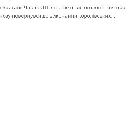
 Британії Чарльз III вперше після оголошення про
гнозу повернувся до виконання королівських…