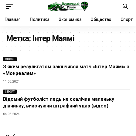
Главная
Политика
Экономика
Общество
Спорт
Метка:
Інтер Маямі
СПОРТ
З яким результатом закінчився матч «Інтер Маямі» з
«Монреалем»
11.03.2024
СПОРТ
Відомий футболіст ледь не скалічив маленьку
дівчинку, виконуючи штрафний удар (відео)
04.03.2024