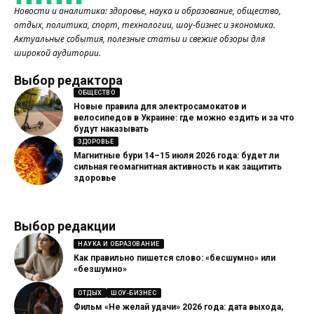
Новости и аналитика: здоровье, наука и образование, общество,
отдых, политика, спорт, технологии, шоу-бизнес и экономика.
Актуальные события, полезные статьи и свежие обзоры для
широкой аудитории.
Выбор редактора
ОБЩЕСТВО
Новые правила для электросамокатов и
велосипедов в Украине: где можно ездить и за что
будут наказывать
ЗДОРОВЬЕ
Магнитные бури 14–15 июля 2026 года: будет ли
сильная геомагнитная активность и как защитить
здоровье
Выбор редакции
НАУКА И ОБРАЗОВАНИЕ
Как правильно пишется слово: «бесшумно» или
«безшумно»
ОТДЫХ
ШОУ-БИЗНЕС
Фильм «Не желай удачи» 2026 года: дата выхода,