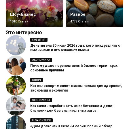
Шоу-бизнес
Разное
1010 Статьи
4772 Статьи
Это интересно
СОБЫТИЯ
День ангела 30 июля 2026 года: кого поздравлять с
именинами и что означают имена
ЭКОНОМИКА
Почему даже перспективный бизнес терпит крах:
основные причины
СПОРТ
Как велоспорт меняет жизнь: польза для здоровья,
экономии и экологии
ЭКОНОМИКА
Как начать зарабатывать на собственном деле:
бизнес-идеи без значительных затрат
ШОУ-БИЗНЕС
«Дом дракона» 3 сезон 4 серия: полный обзор